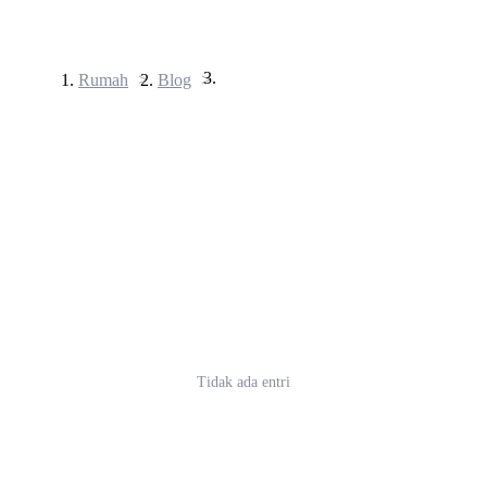
Rumah
>
Blog
>
Berjangka
USDT Berjangka
Kontrak berjangka menggunakan USDT sebagai jaminannya
Tidak ada entri