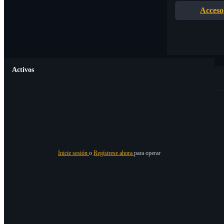
Acceso
Activos
Inicie sesión
o
Regístrese ahora
para operar