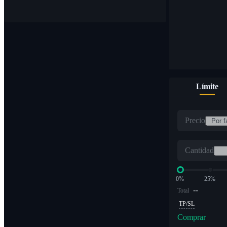
Límite
Precio
Cantidad
0%
25%
--
Total
TP/SL
Comprar