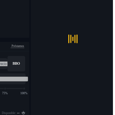
Préstamos
BBO
75%
100%
--
Disponible: