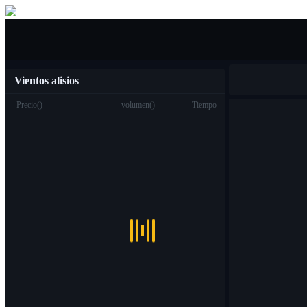
Compra venta
Vientos alisios
Precio
(
)
volumen
(
)
Tiempo
Trading
Spot