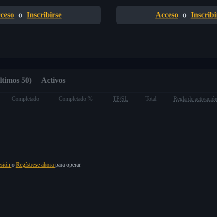
ceso
o
Inscribirse
Acceso
o
Inscribi
ltimos 50)
Activos
Completado
Completado %
TP/SL
Total
Regla de activació
esión
o
Regístrese ahora
para operar