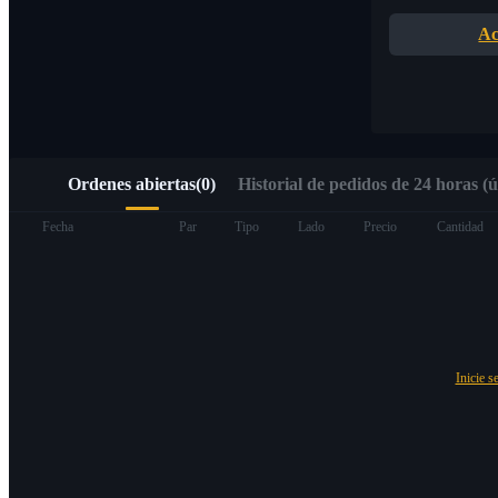
Acceso rápido a Web3 mediante Alpha Trading
Ac
Ordenes abiertas
(
0
)
Historial de pedidos de 24 horas (ú
Futuros
Fecha
Par
Tipo
Lado
Precio
Cantidad
Inicie s
Futuros del USDT
Futuros que utilizan USDT como garantía