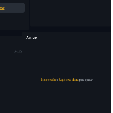
rse
Activos
n
Acción
Inicie sesión
o
Regístrese ahora
para operar