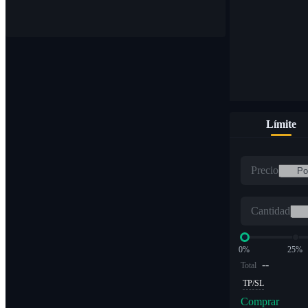
Compre y venda monedas digitales en más de 1000 pares
Límite
ETF
Precio
Comercio de criptomonedas a múltiplos apalancados
Cantidad
0%
25%
--
Total
TP/SL
Comprar
Alfa