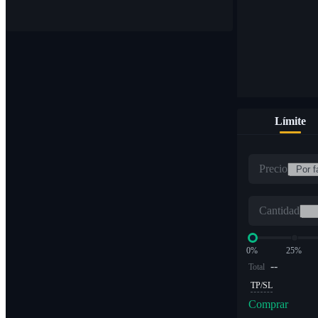
Límite
Precio
Cantidad
0%
25%
--
Total
TP/SL
Comprar