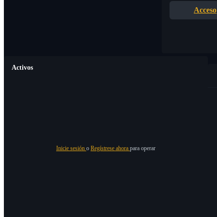
Acceso
Activos
Inicie sesión
o
Regístrese ahora
para operar