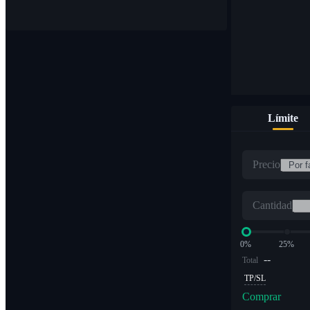
Límite
Precio
Cantidad
0%
25%
--
Total
TP/SL
Comprar