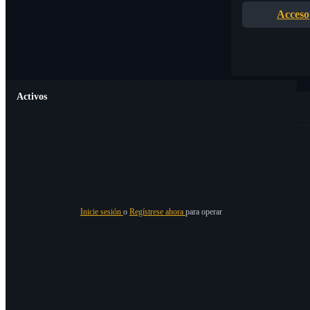
Acceso
Activos
Inicie sesión
o
Regístrese ahora
para operar