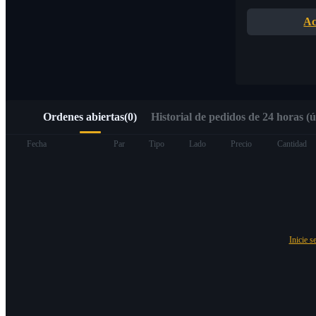
Acceso rápido a Web3 mediante Alpha Trading
Ac
Ordenes abiertas
(
0
)
Historial de pedidos de 24 horas (ú
Futuros
Fecha
Par
Tipo
Lado
Precio
Cantidad
Inicie s
Futuros del USDT
Futuros que utilizan USDT como garantía