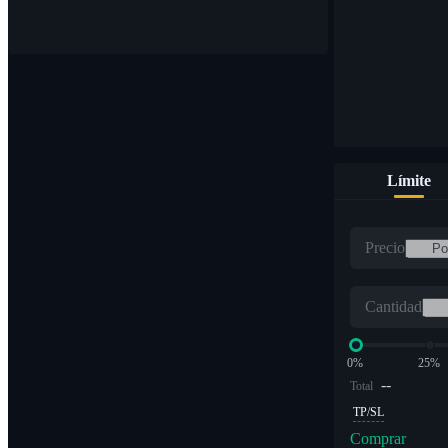
Compre y venda monedas digitales en más de 1000 pares
Límite
ETF
Precio
Comercio de criptomonedas a múltiplos apalancados
Cantidad
0%
25%
--
Total
TP/SL
Comprar
Alfa