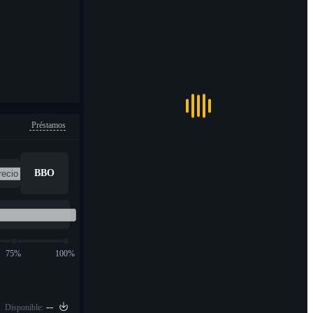
Préstamos
BBO
75%
100%
--
Disponible: