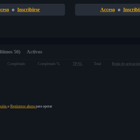
ceso
o
Inscribirse
Acceso
o
Inscribi
ltimos 50)
Activos
Completado
Completado %
TP/SL
Total
Regla de activació
esión
o
Regístrese ahora
para operar