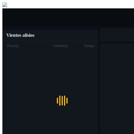
Compra venta
Vientos alisios
Precio
(
)
volumen
(
)
Tiempo
Trading
Spot