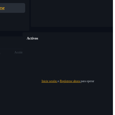
rse
Activos
n
Acción
Inicie sesión
o
Regístrese ahora
para operar