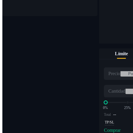
Compre y venda monedas digitales en más de 1000 pares
Límite
ETF
Precio
Comercio de criptomonedas a múltiplos apalancados
Cantidad
0%
25%
--
Total
TP/SL
Comprar
Alfa