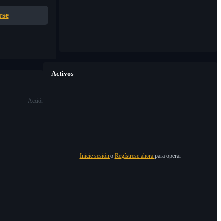
rse
Activos
n
Acción
Inicie sesión
o
Regístrese ahora
para operar