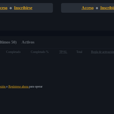
ceso
o
Inscribirse
Acceso
o
Inscribi
ltimos 50)
Activos
Completado
Completado %
TP/SL
Total
Regla de activació
esión
o
Regístrese ahora
para operar