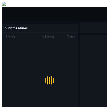
Compra venta
Vientos alisios
Precio
(
)
volumen
(
)
Tiempo
Trading
Spot