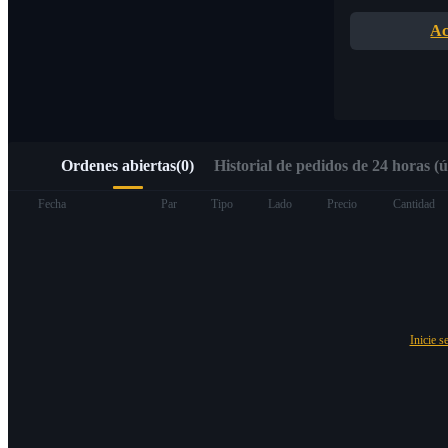
Acceso rápido a Web3 mediante Alpha Trading
Ac
Ordenes abiertas
(
0
)
Historial de pedidos de 24 horas (ú
Futuros
Fecha
Par
Tipo
Lado
Precio
Cantidad
Inicie s
Futuros del USDT
Futuros que utilizan USDT como garantía