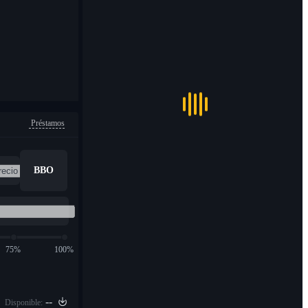
Préstamos
BBO
75%
100%
--
Disponible: