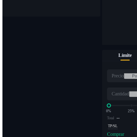
Compre y venda monedas digitales en más de 1000 pares
Límite
ETF
Precio
Comercio de criptomonedas a múltiplos apalancados
Cantidad
0%
25%
--
Total
TP/SL
Comprar
Alfa