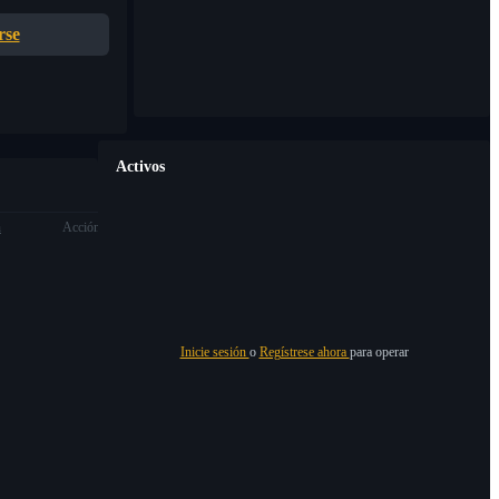
rse
Activos
n
Acción
Inicie sesión
o
Regístrese ahora
para operar