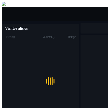
Compra venta
Vientos alisios
Precio
(
)
volumen
(
)
Tiempo
Trading
Spot