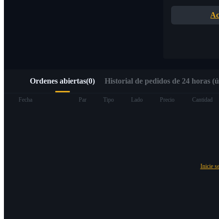
Acceso rápido a Web3 mediante Alpha Trading
Ac
Ordenes abiertas
(
0
)
Historial de pedidos de 24 horas (ú
Futuros
Fecha
Par
Tipo
Lado
Precio
Cantidad
Inicie s
Futuros del USDT
Futuros que utilizan USDT como garantía