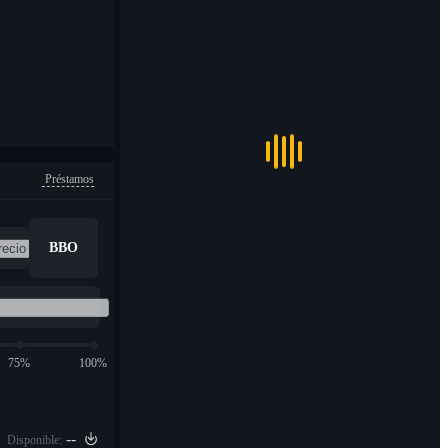
Préstamos
BBO
75%
100%
--
Disponible: