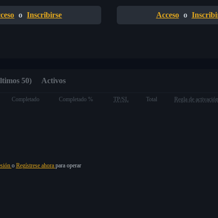
ceso
o
Inscribirse
Acceso
o
Inscribi
ltimos 50)
Activos
Completado
Completado %
TP/SL
Total
Regla de activació
esión
o
Regístrese ahora
para operar