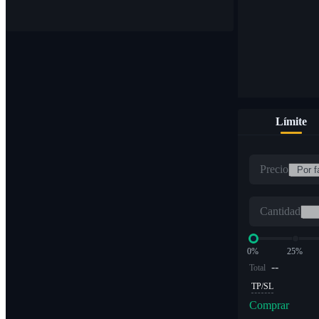
Límite
Precio
Cantidad
0%
25%
--
Total
TP/SL
Comprar