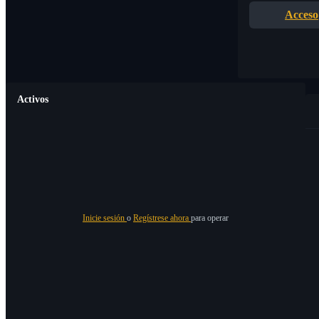
Acceso
Activos
Inicie sesión
o
Regístrese ahora
para operar