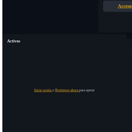
Acceso
Activos
Inicie sesión
o
Regístrese ahora
para operar