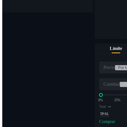
Límite
Precio
Cantidad
0%
25%
--
Total
TP/SL
Comprar