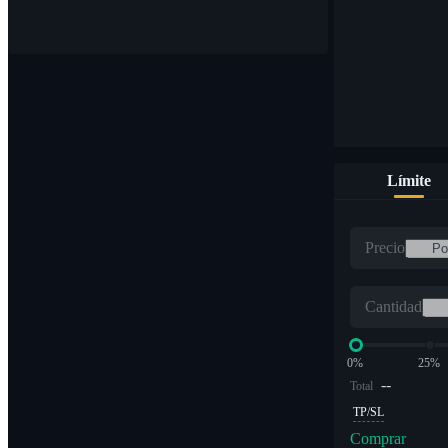
Compre y venda monedas digitales en más de 1000 pares
Límite
ETF
Precio
Comercio de criptomonedas a múltiplos apalancados
Cantidad
0%
25%
--
Total
TP/SL
Comprar
Alfa