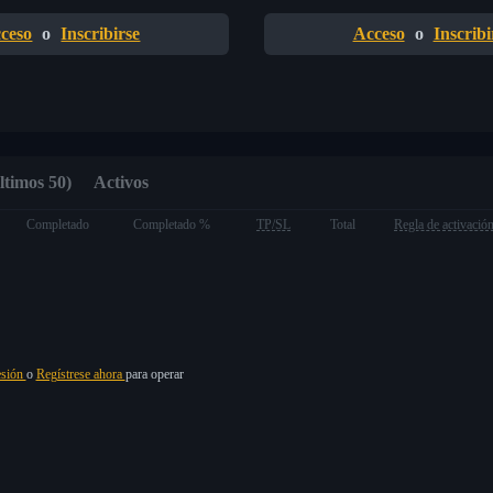
ceso
o
Inscribirse
Acceso
o
Inscribi
ltimos 50)
Activos
Completado
Completado %
TP/SL
Total
Regla de activació
esión
o
Regístrese ahora
para operar