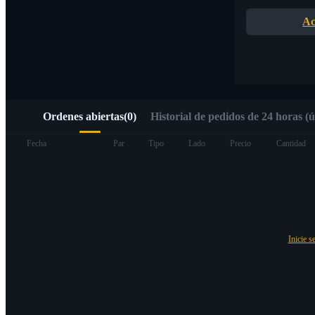
Acceso rápido a Web3 mediante Alpha Trading
Ac
Ordenes abiertas
(
0
)
Historial de pedidos de 24 horas (ú
Futuros
Fecha
Par
Tipo
Lado
Precio
Cantidad
Inicie s
Futuros del USDT
Futuros que utilizan USDT como garantía