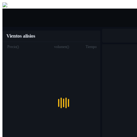
Compra venta
Vientos alisios
Precio
(
)
volumen
(
)
Tiempo
Trading
Spot