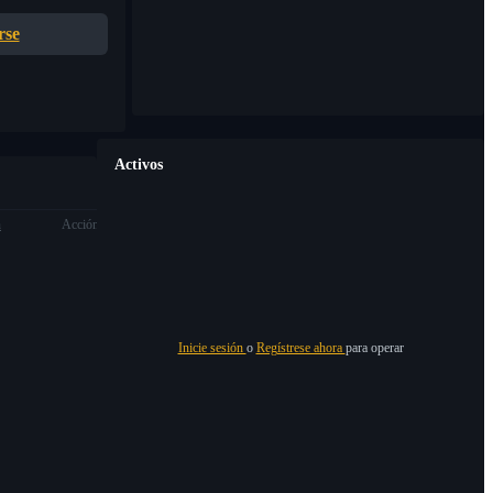
rse
Activos
n
Acción
Inicie sesión
o
Regístrese ahora
para operar