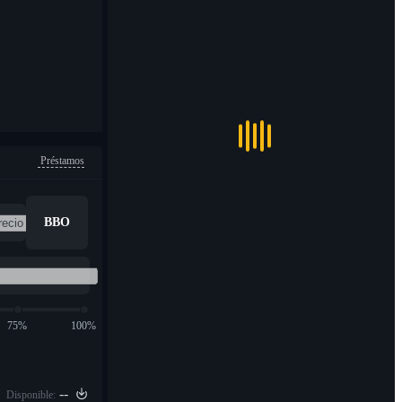
Préstamos
BBO
75%
100%
--
Disponible: