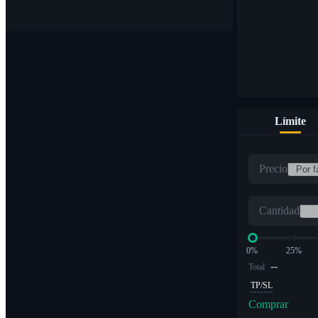
Límite
Precio
Cantidad
0%
25%
--
Total
TP/SL
Comprar