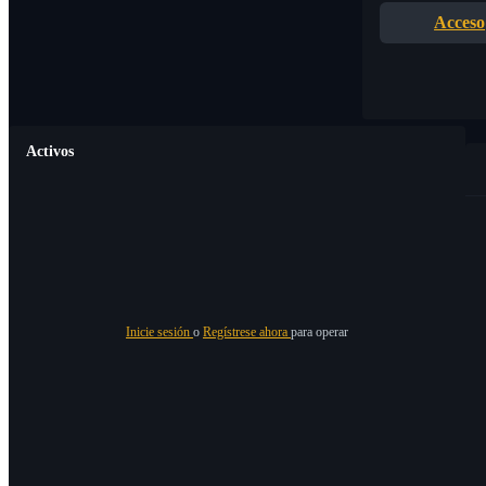
Acceso
Activos
Inicie sesión
o
Regístrese ahora
para operar