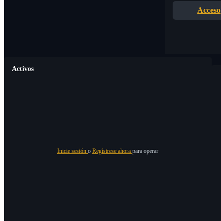
Acceso
Activos
Inicie sesión
o
Regístrese ahora
para operar