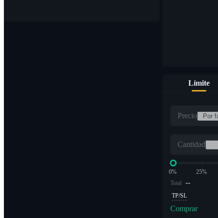
Límite
Precio
Cantidad
0%
25%
--
Total
TP/SL
Comprar