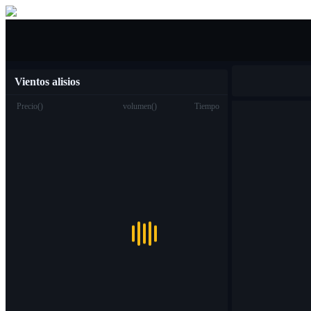
Compra venta
Vientos alisios
Precio
(
)
volumen
(
)
Tiempo
Trading
Spot