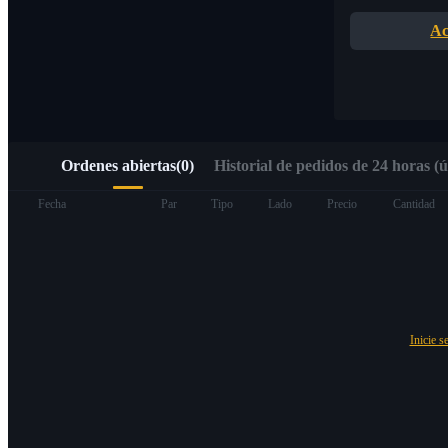
Acceso rápido a Web3 mediante Alpha Trading
Ac
Ordenes abiertas
(
0
)
Historial de pedidos de 24 horas (ú
Futuros
Fecha
Par
Tipo
Lado
Precio
Cantidad
Inicie s
Futuros del USDT
Futuros que utilizan USDT como garantía