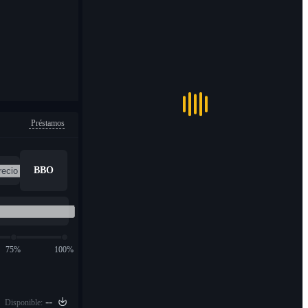
Préstamos
BBO
75%
100%
--
Disponible: