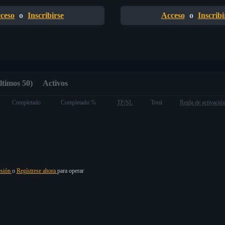
ceso
o
Inscribirse
Acceso
o
Inscribi
ltimos 50)
Activos
Completado
Completado %
TP/SL
Total
Regla de activació
esión
o
Regístrese ahora
para operar