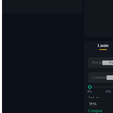
Compre y venda monedas digitales en más de 1000 pares
Límite
ETF
Precio
Comercio de criptomonedas a múltiplos apalancados
Cantidad
0%
25%
--
Total
TP/SL
Comprar
Alfa