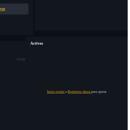
rse
Activos
n
Acción
Inicie sesión
o
Regístrese ahora
para operar