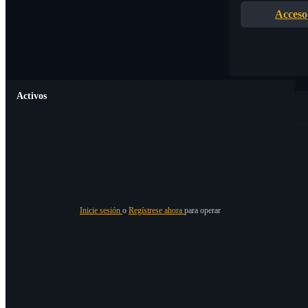
Acceso
Activos
Inicie sesión
o
Regístrese ahora
para operar