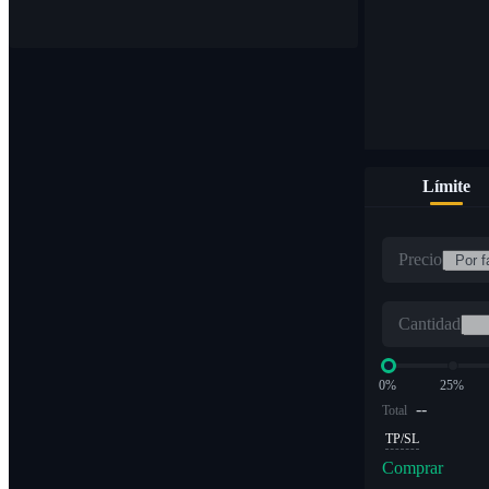
Límite
Precio
Cantidad
0%
25%
--
Total
TP/SL
Comprar