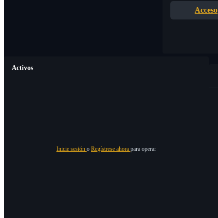
Acceso
Activos
Inicie sesión
o
Regístrese ahora
para operar