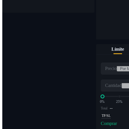
Límite
Precio
Cantidad
0%
25%
--
Total
TP/SL
Comprar