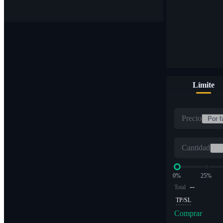
Límite
Precio
Cantidad
0%
25%
--
Total
TP/SL
Comprar