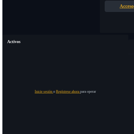
Acceso
Activos
Inicie sesión
o
Regístrese ahora
para operar