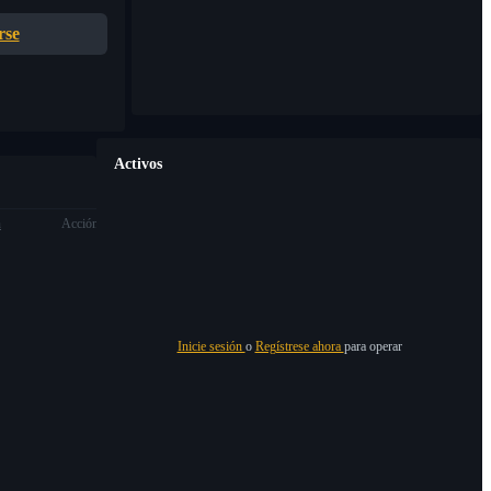
rse
Activos
n
Acción
Inicie sesión
o
Regístrese ahora
para operar