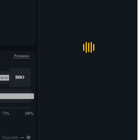
Préstamos
BBO
75%
100%
--
Disponible: