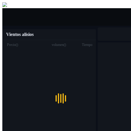
Compra venta
Vientos alisios
Precio
(
)
volumen
(
)
Tiempo
Trading
Spot