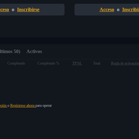
ceso
o
Inscribirse
Acceso
o
Inscribi
ltimos 50)
Activos
Completado
Completado %
TP/SL
Total
Regla de activació
esión
o
Regístrese ahora
para operar