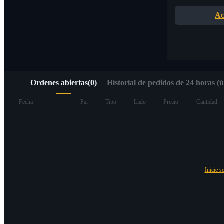
Acceso rápido a Web3 mediante Alpha Trading
Ac
Ordenes abiertas
(
0
)
Historial de pedidos de 24 horas (ú
Futuros
Fecha
Par
Tipo
Lado
Precio
Cantidad
Inicie s
Futuros del USDT
Futuros que utilizan USDT como garantía