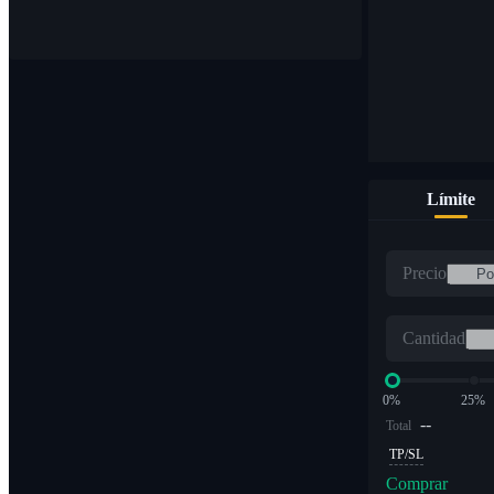
Compre y venda monedas digitales en más de 1000 pares
Límite
ETF
Precio
Comercio de criptomonedas a múltiplos apalancados
Cantidad
0%
25%
--
Total
TP/SL
Comprar
Alfa