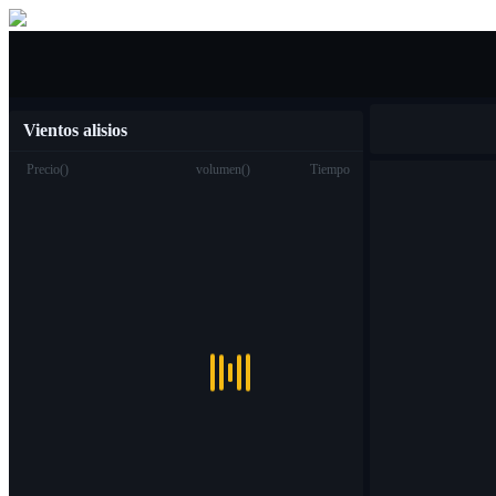
Compra venta
Vientos alisios
Precio
(
)
volumen
(
)
Tiempo
Trading
Spot