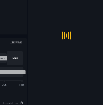
Préstamos
BBO
75%
100%
--
Disponible: