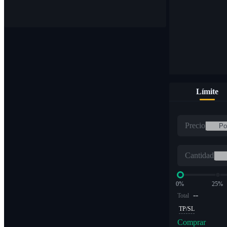
Compre y venda monedas digitales en más de 1000 pares
Límite
ETF
Precio
Comercio de criptomonedas a múltiplos apalancados
Cantidad
0%
25%
--
Total
TP/SL
Comprar
Alfa