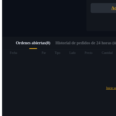
Acceso rápido a Web3 mediante Alpha Trading
Ac
Ordenes abiertas
(
0
)
Historial de pedidos de 24 horas (ú
Futuros
Fecha
Par
Tipo
Lado
Precio
Cantidad
Inicie s
Futuros del USDT
Futuros que utilizan USDT como garantía