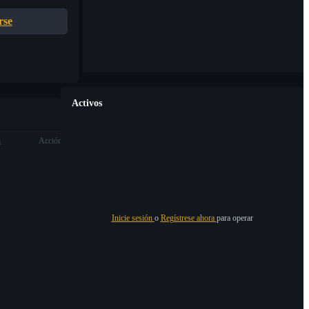
rse
Activos
n
Acción
Inicie sesión
o
Regístrese ahora
para operar