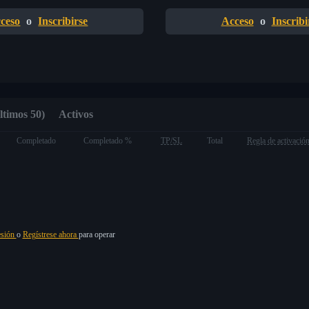
ceso
o
Inscribirse
Acceso
o
Inscribi
ltimos 50)
Activos
Completado
Completado %
TP/SL
Total
Regla de activació
esión
o
Regístrese ahora
para operar