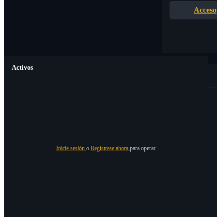
Acceso
Activos
Inicie sesión
o
Regístrese ahora
para operar