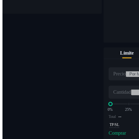
Límite
Precio
Cantidad
0%
25%
--
Total
TP/SL
Comprar