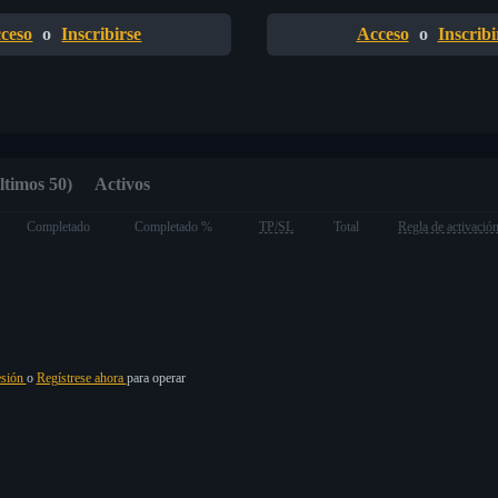
ceso
o
Inscribirse
Acceso
o
Inscribi
ltimos 50)
Activos
Completado
Completado %
TP/SL
Total
Regla de activació
esión
o
Regístrese ahora
para operar