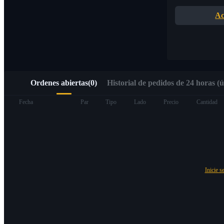
Acceso rápido a Web3 mediante Alpha Trading
Ac
Ordenes abiertas
(
0
)
Historial de pedidos de 24 horas (ú
Futuros
Fecha
Par
Tipo
Lado
Precio
Cantidad
Inicie s
Futuros del USDT
Futuros que utilizan USDT como garantía