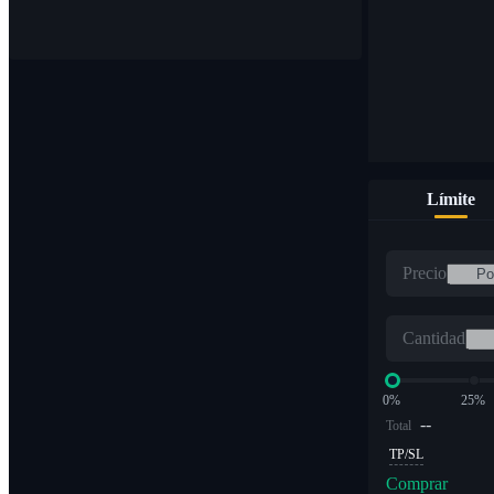
Compre y venda monedas digitales en más de 1000 pares
Límite
ETF
Precio
Comercio de criptomonedas a múltiplos apalancados
Cantidad
0%
25%
--
Total
TP/SL
Comprar
Alfa