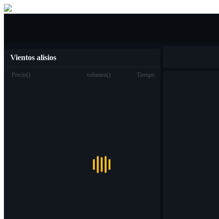
Compra venta
Vientos alisios
Precio
(
)
volumen
(
)
Tiempo
Trading
Spot