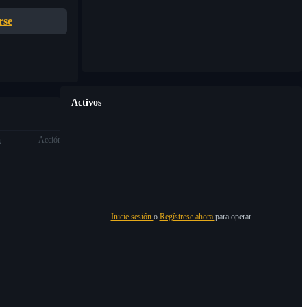
rse
Activos
n
Acción
Inicie sesión
o
Regístrese ahora
para operar