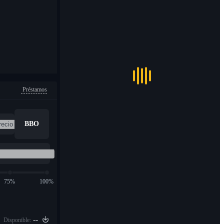
Préstamos
BBO
75%
100%
--
Disponible: