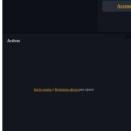
Acceso
Activos
Inicie sesión
o
Regístrese ahora
para operar