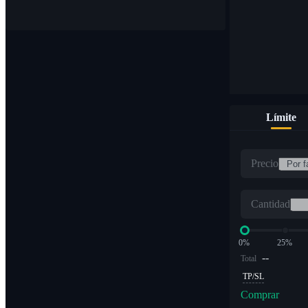
Límite
Precio
Cantidad
0%
25%
--
Total
TP/SL
Comprar