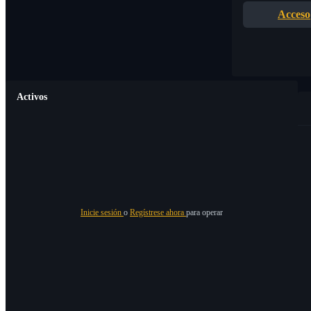
Acceso
Activos
Inicie sesión
o
Regístrese ahora
para operar