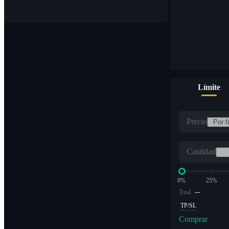
Límite
Precio
Cantidad
0%
25%
--
Total
TP/SL
Comprar