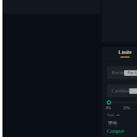
Límite
Precio
Cantidad
0%
25%
--
Total
TP/SL
Comprar