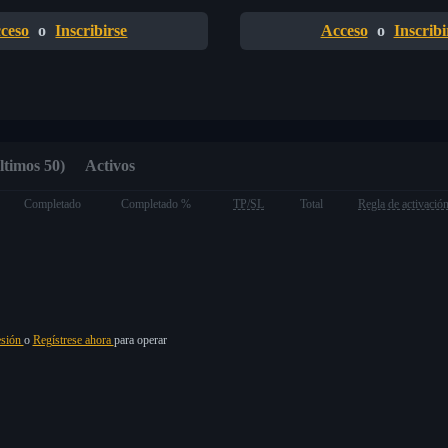
ceso
o
Inscribirse
Acceso
o
Inscribi
ltimos 50)
Activos
Completado
Completado %
TP/SL
Total
Regla de activació
esión
o
Regístrese ahora
para operar