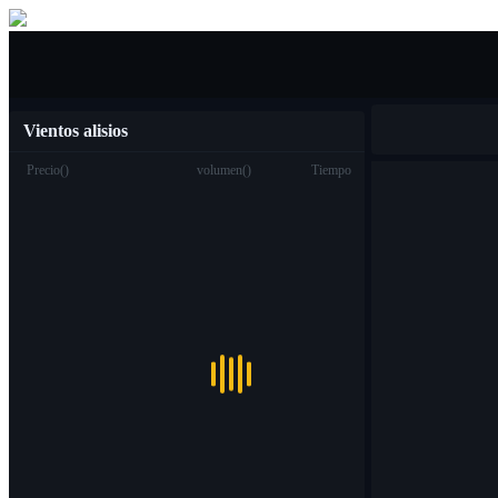
Compra venta
Vientos alisios
Precio
(
)
volumen
(
)
Tiempo
Trading
Spot