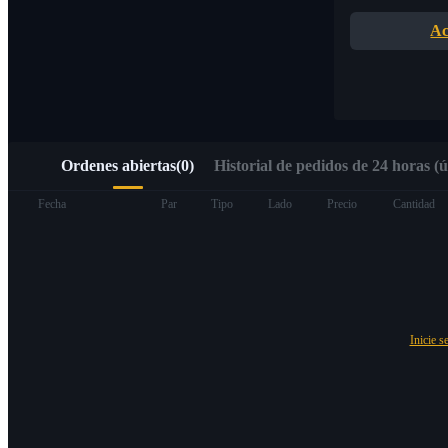
Acceso rápido a Web3 mediante Alpha Trading
Ac
Ordenes abiertas
(
0
)
Historial de pedidos de 24 horas (ú
Futuros
Fecha
Par
Tipo
Lado
Precio
Cantidad
Inicie s
Futuros del USDT
Futuros que utilizan USDT como garantía