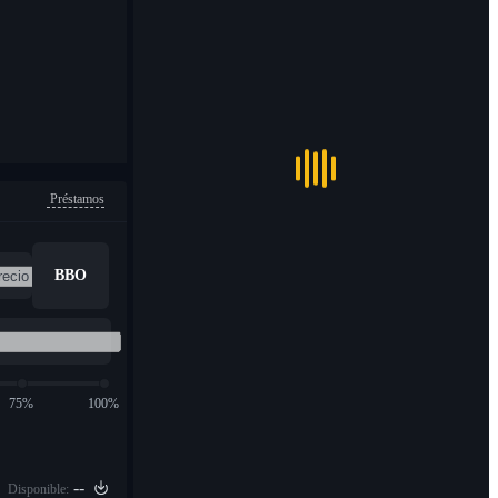
Préstamos
BBO
75%
100%
--
Disponible: