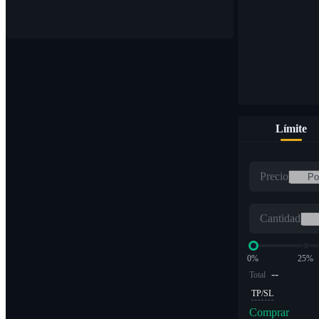
Compre y venda monedas digitales en más de 1000 pares
Límite
ETF
Precio
Comercio de criptomonedas a múltiplos apalancados
Cantidad
0%
25%
--
Total
TP/SL
Comprar
Alfa