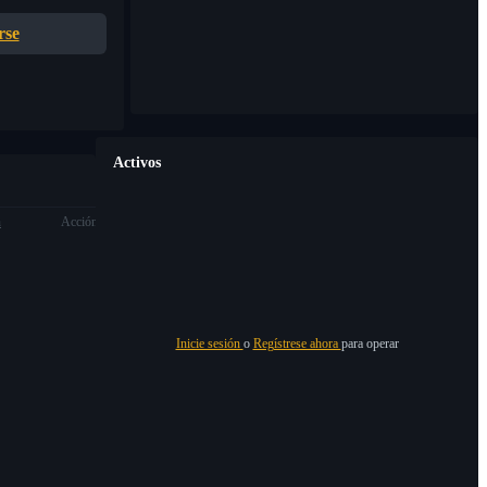
rse
Activos
n
Acción
Inicie sesión
o
Regístrese ahora
para operar