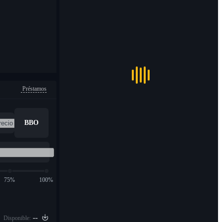
Préstamos
BBO
75%
100%
--
Disponible: