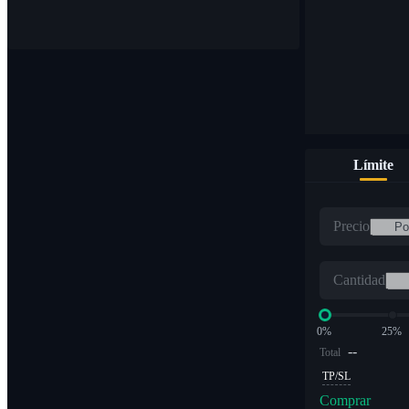
Compre y venda monedas digitales en más de 1000 pares
Límite
ETF
Precio
Comercio de criptomonedas a múltiplos apalancados
Cantidad
0%
25%
--
Total
TP/SL
Comprar
Alfa