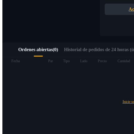
Acceso rápido a Web3 mediante Alpha Trading
Ac
Ordenes abiertas
(
0
)
Historial de pedidos de 24 horas (ú
Futuros
Fecha
Par
Tipo
Lado
Precio
Cantidad
Inicie s
Futuros del USDT
Futuros que utilizan USDT como garantía