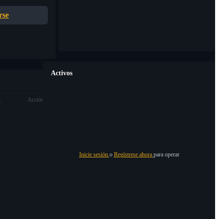
rse
Activos
n
Acción
Inicie sesión
o
Regístrese ahora
para operar