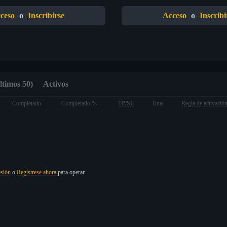
ceso
o
Inscribirse
Acceso
o
Inscribi
ltimos 50)
Activos
Completado
Completado %
TP/SL
Total
Regla de activació
esión
o
Regístrese ahora
para operar