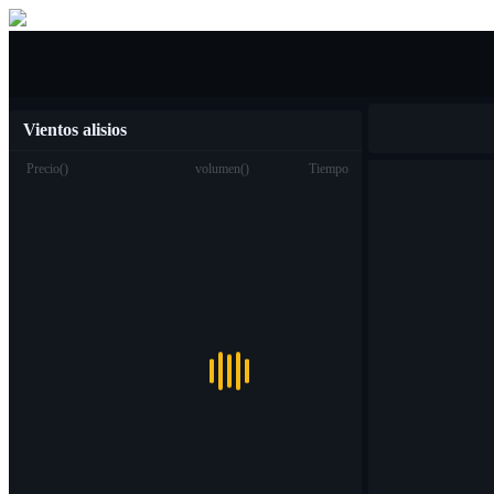
Compra venta
Vientos alisios
Precio
(
)
volumen
(
)
Tiempo
Trading
Spot