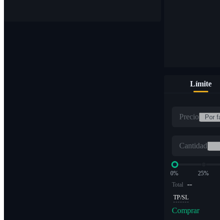
Límite
Precio
Cantidad
0%
25%
--
Total
TP/SL
Comprar