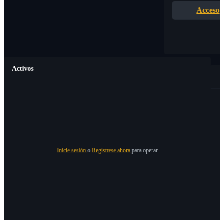
Acceso
Activos
Inicie sesión
o
Regístrese ahora
para operar