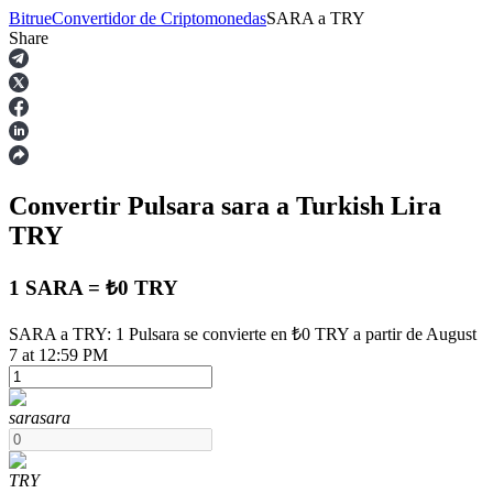
Bitrue
Convertidor de Criptomonedas
SARA
a
TRY
Share
Futuros
Convertir Pulsara
sara
a Turkish Lira
TRY
1 SARA = ₺0 TRY
Futuros del USDT
SARA a TRY: 1 Pulsara se convierte en ₺0 TRY a partir de August
7 at 12:59 PM
Futuros que utilizan USDT como garantía
sara
sara
TRY