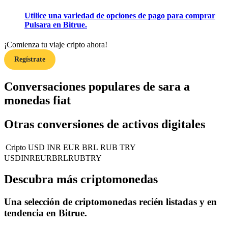
Utilice una variedad de opciones de pago para comprar
Pulsara en Bitrue.
Guía
¡Comienza tu viaje cripto ahora!
Guía de inicio de futuros
Regístrate
Conversaciones populares de sara a
monedas fiat
Otras conversiones de activos digitales
Cripto
USD
INR
EUR
BRL
RUB
TRY
Estrategias comerciales
USD
INR
EUR
BRL
RUB
TRY
Aprenda cómo mantenerse rentable
Descubra más criptomonedas
Una selección de criptomonedas recién listadas y en
tendencia en
Bitrue
.