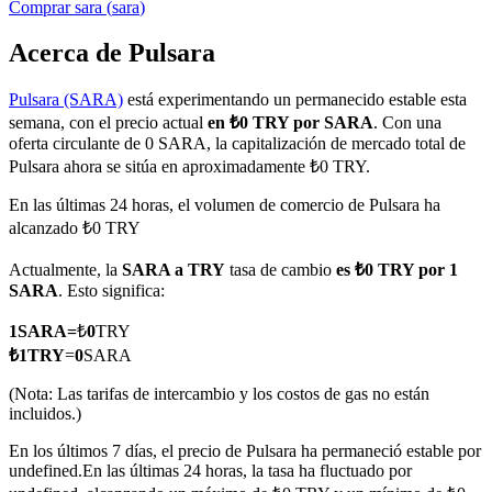
Comprar
sara
(
sara
)
Acerca de Pulsara
Pulsara (SARA)
está experimentando un permanecido estable esta
Futuros COIN-M
semana, con el precio actual
en ₺0 TRY por SARA
. Con una
Futuros de criptomonedas
oferta circulante de 0 SARA, la capitalización de mercado total de
Pulsara ahora se sitúa en aproximadamente ₺0 TRY.
En las últimas 24 horas, el volumen de comercio de Pulsara ha
TradFi
alcanzado ₺0 TRY
Derivados de acciones, divisas, metales preciosos y materias
Actualmente, la
SARA a TRY
tasa de cambio
es ₺0 TRY por 1
primas
SARA
. Esto significa:
1
SARA
=
₺
0
TRY
₺
1
TRY
=
0
SARA
(Nota: Las tarifas de intercambio y los costos de gas no están
incluidos.)
En los últimos 7 días, el precio de Pulsara ha permaneció estable por
undefined.
En las últimas 24 horas, la tasa ha fluctuado por