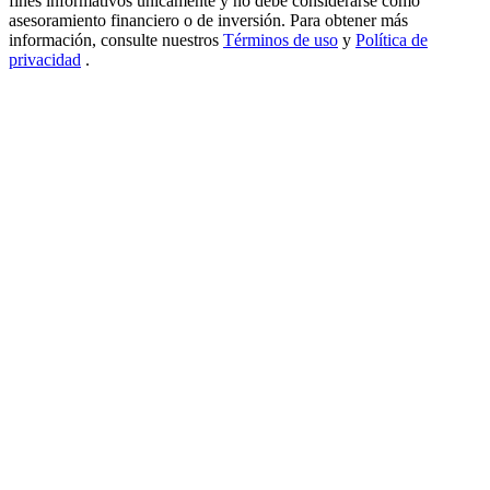
fines informativos únicamente y no debe considerarse como
asesoramiento financiero o de inversión. Para obtener más
información, consulte nuestros
Términos de uso
y
Política de
privacidad
.
Bloqueos BTR
Inversiones exclusivas para titulares de BTR
Préstamos
Servicio de préstamos respaldado por criptomonedas