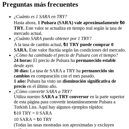
Preguntas más frecuentes
Earn
¿Cuánto es 1 SARA en TRY?
Hasta ahora,
1 Pulsara (SARA) vale aproximadamente ₺0
TRY.
Este valor se actualiza en tiempo real según la tasa de
mercado actual.
¿Cuánto SARA puedo obtener por 1 TRY?
A la tasa de cambio actual,
₺1 TRY puede comprar 0
SARA.
Este valor fluctúa según las condiciones del mercado.
¿Cómo ha cambiado el precio de Pulsara con el tiempo?
24 horas:
El precio de Pulsara ha
permanecido estable
desde ayer.
30 días:
La tasa de SARA a TRY ha
permanecido sin
Power Piggy
cambios
en comparación con el mes pasado.
1 año:
Pulsara ha visto un
disminución significativa de
Gana recompensas competitivas diariamente
precio
en el último año.
¿Cómo convertir SARA a TRY?
Utiliza nuestro
SARA a TRY conversor
en la parte superior
de esta página para convertir instantáneamente Pulsara a
Turkish Lira. Aquí hay algunos ejemplos rápidos:
₺10 TRY = 0 SARA
10 SARA = ₺0 TRY
(Todas las tasas mostradas son aproximadas y excluyen