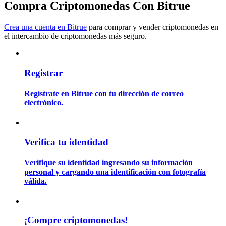
Compra Criptomonedas Con Bitrue
Conviértete en un Trader de Copia
Crea una cuenta en Bitrue
para comprar y vender criptomonedas en
Disfruta del reparto de beneficios y comisiones de copy trading
el intercambio de criptomonedas más seguro.
Registrar
Regístrate en Bitrue con tu dirección de correo
electrónico.
Información
Verifica tu identidad
Análisis de big data que incluye información comercial, etc.
Verifique su identidad ingresando su información
personal y cargando una identificación con fotografía
válida.
¡Compre criptomonedas!