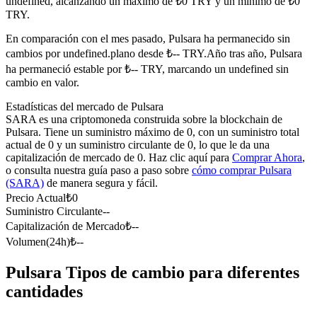
undefined, alcanzando un máximo de ₺0 TRY y un mínimo de ₺0
Futuros del USDC
TRY.
Futuros que utilizan USDC como garantía
En comparación con el mes pasado, Pulsara ha permanecido sin
cambios por undefined.plano desde ₺-- TRY.
Año tras año, Pulsara
ha permaneció estable por ₺-- TRY, marcando un undefined sin
cambio en valor.
Estadísticas del mercado de Pulsara
SARA es una criptomoneda construida sobre la blockchain de
Pulsara. Tiene un suministro máximo de 0, con un suministro total
actual de 0 y un suministro circulante de 0, lo que le da una
capitalización de mercado de 0. Haz clic aquí para
Comprar Ahora
,
o consulta nuestra guía paso a paso sobre
cómo comprar Pulsara
Copiar Trading
(SARA)
de manera segura y fácil.
Únete a los mejores traders
Precio Actual
₺
0
Suministro Circulante
--
Capitalización de Mercado
₺
--
Volumen(24h)
₺
--
Pulsara Tipos de cambio para diferentes
cantidades