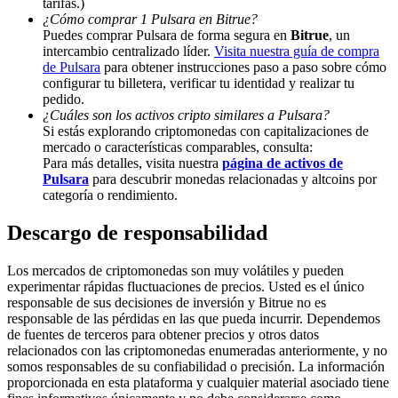
tarifas.)
¿Cómo comprar 1 Pulsara en Bitrue?
Puedes comprar Pulsara de forma segura en
Bitrue
, un
Staking
intercambio centralizado líder.
Visita nuestra guía de compra
de Pulsara
para obtener instrucciones paso a paso sobre cómo
Alta rentabilidad y acceso instantáneo
configurar tu billetera, verificar tu identidad y realizar tu
pedido.
¿Cuáles son los activos cripto similares a Pulsara?
Si estás explorando criptomonedas con capitalizaciones de
mercado o características comparables, consulta:
Para más detalles, visita nuestra
página de activos de
Pulsara
para descubrir monedas relacionadas y altcoins por
categoría o rendimiento.
Descargo de responsabilidad
Launchpool
Los mercados de criptomonedas son muy volátiles y pueden
experimentar rápidas fluctuaciones de precios. Usted es el único
Participación flexible para ganar tokens populares
responsable de sus decisiones de inversión y Bitrue no es
responsable de las pérdidas en las que pueda incurrir. Dependemos
de fuentes de terceros para obtener precios y otros datos
relacionados con las criptomonedas enumeradas anteriormente, y no
somos responsables de su confiabilidad o precisión. La información
proporcionada en esta plataforma y cualquier material asociado tiene