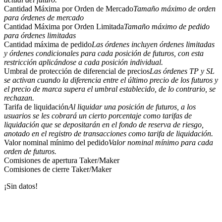
Cantidad Máxima por Orden de Mercado
Tamaño máximo de orden
para órdenes de mercado
Cantidad Máxima por Orden Limitada
Tamaño máximo de pedido
para órdenes limitadas
Cantidad máxima de pedido
Las órdenes incluyen órdenes limitadas
Futuros COIN-M
y órdenes condicionales para cada posición de futuros, con esta
restricción aplicándose a cada posición individual.
Futuros de criptomonedas
Umbral de protección de diferencial de precios
Las órdenes TP y SL
se activan cuando la diferencia entre el último precio de los futuros y
el precio de marca supera el umbral establecido, de lo contrario, se
rechazan.
TradFi
Tarifa de liquidación
Al liquidar una posición de futuros, a los
Derivados de acciones, divisas, metales preciosos y materias
usuarios se les cobrará un cierto porcentaje como tarifas de
primas
liquidación que se depositarán en el fondo de reserva de riesgo,
anotado en el registro de transacciones como tarifa de liquidación.
Valor nominal mínimo del pedido
Valor nominal mínimo para cada
orden de futuros.
Comisiones de apertura Taker/Maker
Comisiones de cierre Taker/Maker
¡Sin datos!