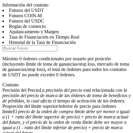
Información del contrato
Futuros del USDT
Futuros COIN-M
Futuros del USDC
Reglas de comercio
Futuros
Apalancamiento y Margen
Tasa de Financiación en Tiempo Real
Historial de la Tasa de Financiación
Máximo 0 órdenes condicionales por usuario por posición
(incluyendo límite de toma de ganancias/stop loss, mercado de toma
de ganancias/stop loss), el total de órdenes para todos los contratos
de USDT no puede exceder 0 órdenes.
Contrato
Futuros del USDT
Precisión del Precio
La precisión del precio está relacionada con la
precisión del precio de marca de las órdenes de toma de beneficios y
Futuros que utilizan USDT como garantía
de pérdidas, lo cual afecta el tiempo de activación de las órdenes.
Proporción del límite superior/inferior de precio para órdenes
límite
El precio de la orden de compra límite debe ser menor o igual
a (1 + ratio del límite superior de precio) × precio de marca actual
del futuro, y el precio de la orden de venta límite debe ser mayor o
igual a (1 - ratio del límite inferior de precio) × precio de marca
actual del futuro.