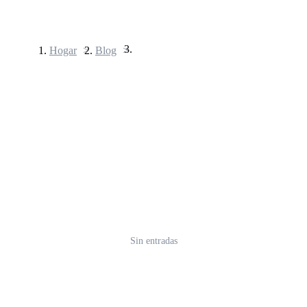
Hogar
>
Blog
>
Futuros
Futuros del USDT
Futuros que utilizan USDT como garantía
Sin entradas