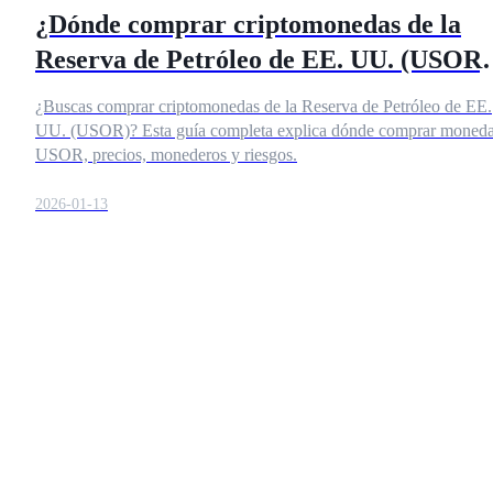
¿Dónde comprar criptomonedas de la
Conviértete en un Trader de Copia
Reserva de Petróleo de EE. UU. (USOR)
Disfruta del reparto de beneficios y comisiones de copy trading
(Guía Completa)
¿Buscas comprar criptomonedas de la Reserva de Petróleo de EE.
UU. (USOR)? Esta guía completa explica dónde comprar moned
USOR, precios, monederos y riesgos.
2026-01-13
Información
Análisis de big data que incluye información comercial, etc.