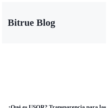
Bitrue Blog
Futuros
Futuros del USDT
Futuros que utilizan USDT como garantía
¿Qué es USOR? Transparencia para las