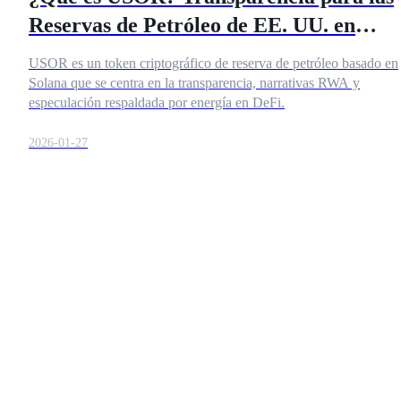
Reservas de Petróleo de EE. UU. en
Solana Explicada
USOR es un token criptográfico de reserva de petróleo basado en
Futuros COIN-M
Solana que se centra en la transparencia, narrativas RWA y
especulación respaldada por energía en DeFi.
Futuros de criptomonedas
2026-01-27
TradFi
Derivados de acciones, divisas, metales preciosos y materias
primas