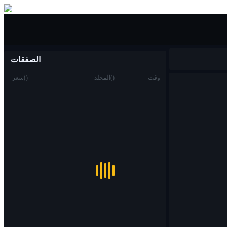
شراء بيع
الصفقات
وقت
)
(
المجلد
)
(
سعر
تجارة
بقعة