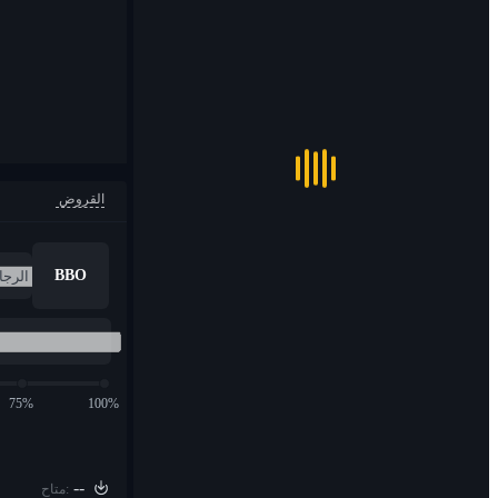
القروض
BBO
75%
100%
--
متاح: