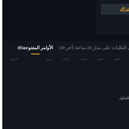
تراك
الوصول السريع إلى الويب 3 عبر التداول ألفا
لبات على مدار 24 ساعة (آخر 50)
الأوامر المفتوحة
(
0
)
العقود الآجلة
كمية
سعر
جانب
يكتب
زوج
تاريخ
لتداول
العقود الآجلة USDT
العقود الآجلة باستخدام USDT كضمان