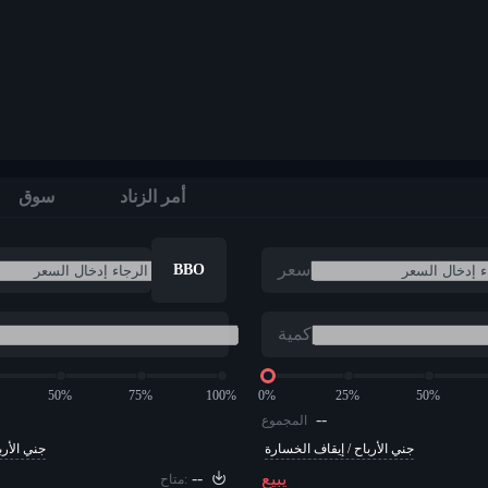
أمر الزناد
سوق
سعر
BBO
كمية
50%
75%
100%
0%
25%
50%
--
المجموع
جني الأرباح / إيقاف الخسارة
جني الأرب
--
يبيع
متاح: