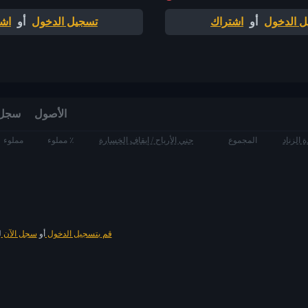
 الدخول
أو
اشتراك
تسجيل الدخول
أو
اش
الأصول
سجل الط
 الزناد
المجموع
جني الأرباح / إيقاف الخسارة
مملوء ٪
مملوء
قم بتسجيل الدخول
أو
سجل الآن
ل