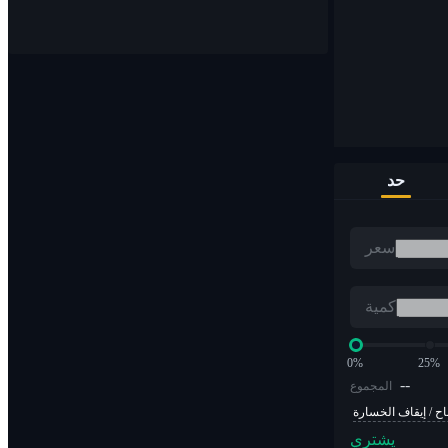
قم بشراء وبيع العملات الرقمية على أكثر من 1000 زوج
حد
مؤسسة التدريب الأوروبية
سعر
تداول العملات المشفرة بمضاعفات الرافعة المالية
كمية
0%
25%
--
المجموع
اح / إيقاف الخسارة
يشتري
ألفا