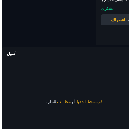
اح / إيقاف الخسارة
يشتري
اشتراك
أصول
قم بتسجيل الدخول
أو
سجل الآن
للتداول