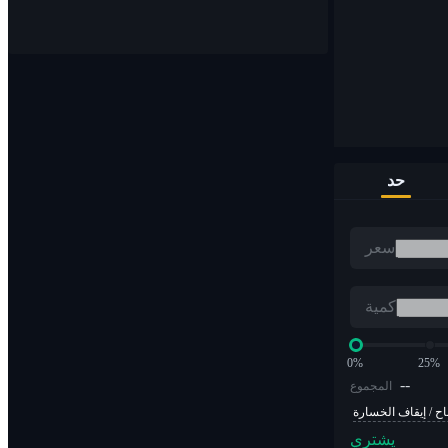
قم بشراء وبيع العملات الرقمية على أكثر من 1000 زوج
حد
مؤسسة التدريب الأوروبية
سعر
تداول العملات المشفرة بمضاعفات الرافعة المالية
كمية
0%
25%
--
المجموع
اح / إيقاف الخسارة
يشتري
ألفا