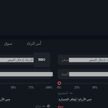
أمر الزناد
سوق
سعر
BBO
كمية
50%
75%
100%
0%
25%
50%
--
المجموع
جني الأرباح / إيقاف الخسارة
جني الأرب
--
يبيع
متاح: