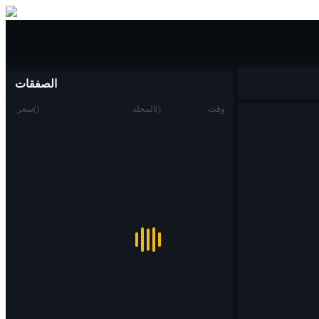
شراء بيع
الصفقات
وقت
)
(
المجلد
)
(
سعر
تجارة
بقعة