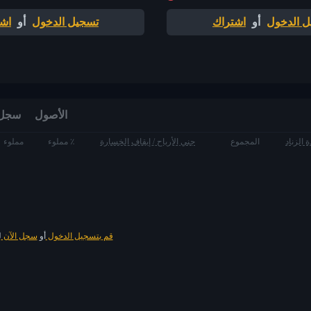
 الدخول
أو
اشتراك
تسجيل الدخول
أو
اش
الأصول
سجل الط
 الزناد
المجموع
جني الأرباح / إيقاف الخسارة
مملوء ٪
مملوء
قم بتسجيل الدخول
أو
سجل الآن
ل