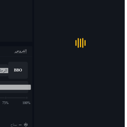
القروض
BBO
75%
100%
--
متاح: