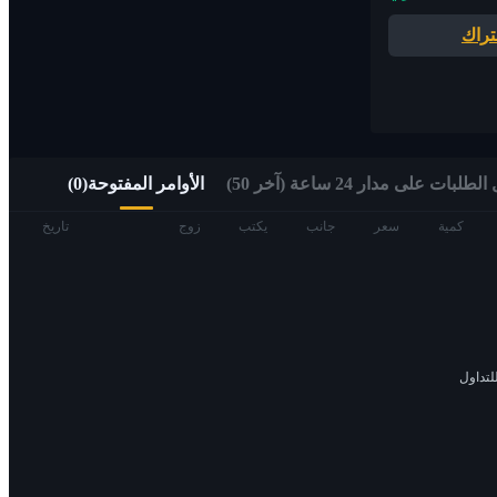
تراك
الوصول السريع إلى الويب 3 عبر التداول ألفا
لبات على مدار 24 ساعة (آخر 50)
الأوامر المفتوحة
(
0
)
العقود الآجلة
كمية
سعر
جانب
يكتب
زوج
تاريخ
لتداول
العقود الآجلة USDT
العقود الآجلة باستخدام USDT كضمان