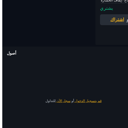
اح / إيقاف الخسارة
يشتري
اشتراك
أصول
قم بتسجيل الدخول
أو
سجل الآن
للتداول