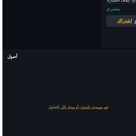
اح / إيقاف الخسارة
يشتري
اشتراك
أصول
قم بتسجيل الدخول
أو
سجل الآن
للتداول