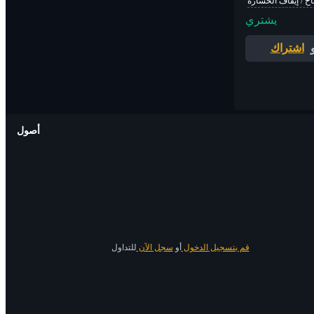
اح / إيقاف الخسارة
يشتري
اشتراك
أصول
قم بتسجيل الدخول
أو
سجل الآن
للتداول