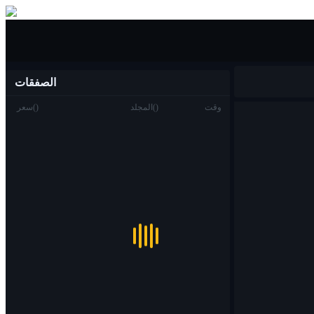
شراء بيع
الصفقات
وقت
)
(
المجلد
)
(
سعر
تجارة
بقعة