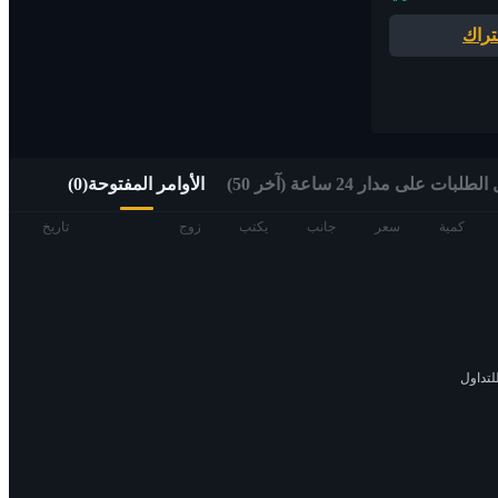
تراك
الوصول السريع إلى الويب 3 عبر التداول ألفا
لبات على مدار 24 ساعة (آخر 50)
الأوامر المفتوحة
(
0
)
العقود الآجلة
كمية
سعر
جانب
يكتب
زوج
تاريخ
لتداول
العقود الآجلة USDT
العقود الآجلة باستخدام USDT كضمان