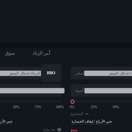
أمر الزناد
سوق
سعر
BBO
كمية
50%
75%
100%
0%
25%
50%
--
المجموع
جني الأرباح / إيقاف الخسارة
جني الأرب
--
يبيع
متاح: