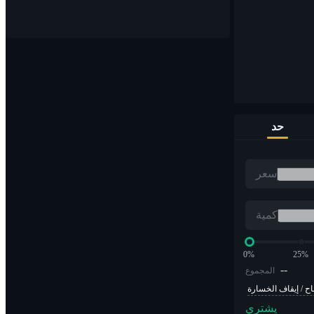
قم بشراء وبيع العملات الرقمية على أكثر من 1000 زوج
حد
مؤسسة التدريب الأوروبية
سعر
تداول العملات المشفرة بمضاعفات الرافعة المالية
كمية
0%
25%
--
المجموع
اح / إيقاف الخسارة
يشتري
ألفا