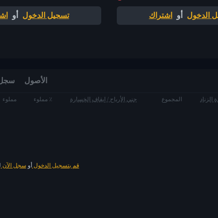
 الدخول
أو
اشتراك
تسجيل الدخول
أو
اش
الأصول
سجل الط
 الزناد
المجموع
جني الأرباح / إيقاف الخسارة
مملوء ٪
مملوء
قم بتسجيل الدخول
أو
سجل الآن
ل