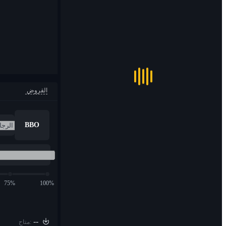
القروض
BBO
75%
100%
--
متاح: