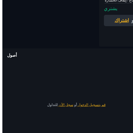
اح / إيقاف الخسارة
يشتري
اشتراك
أصول
قم بتسجيل الدخول
أو
سجل الآن
للتداول