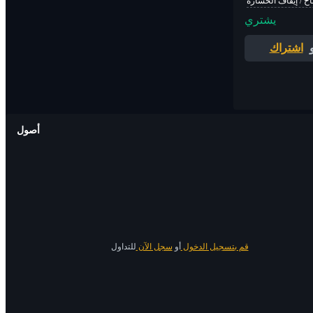
اح / إيقاف الخسارة
يشتري
اشتراك
أصول
قم بتسجيل الدخول
أو
سجل الآن
للتداول