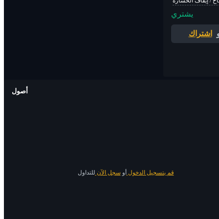
اح / إيقاف الخسارة
يشتري
اشتراك
أصول
قم بتسجيل الدخول
أو
سجل الآن
للتداول