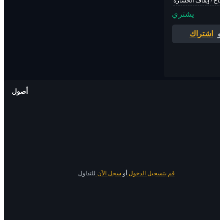
اح / إيقاف الخسارة
يشتري
اشتراك
أصول
قم بتسجيل الدخول
أو
سجل الآن
للتداول