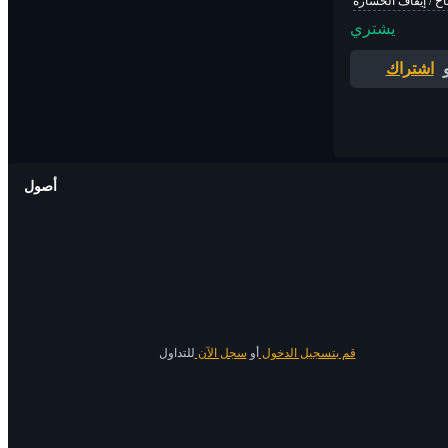
اح / إيقاف الخسارة
يشتري
اشتراك
أصول
قم بتسجيل الدخول
أو
سجل الآن
للتداول