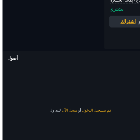
اح / إيقاف الخسارة
يشتري
اشتراك
أصول
قم بتسجيل الدخول
أو
سجل الآن
للتداول