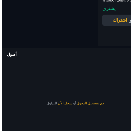
اح / إيقاف الخسارة
يشتري
اشتراك
أصول
قم بتسجيل الدخول
أو
سجل الآن
للتداول