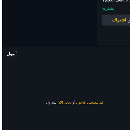
اح / إيقاف الخسارة
يشتري
اشتراك
أصول
قم بتسجيل الدخول
أو
سجل الآن
للتداول