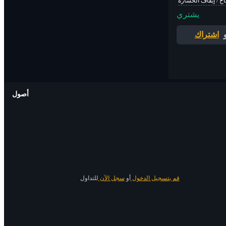
اح / إيقاف الخسارة
يشتري
اشتراك
أصول
قم بتسجيل الدخول
أو
سجل الآن
للتداول