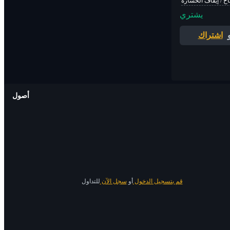
اح / إيقاف الخسارة
يشتري
اشتراك
أصول
قم بتسجيل الدخول
أو
سجل الآن
للتداول