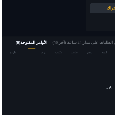
تراك
الوصول السريع إلى الويب 3 عبر التداول ألفا
لبات على مدار 24 ساعة (آخر 50)
الأوامر المفتوحة
(
0
)
العقود الآجلة
كمية
سعر
جانب
يكتب
زوج
تاريخ
لتداول
العقود الآجلة USDT
العقود الآجلة باستخدام USDT كضمان