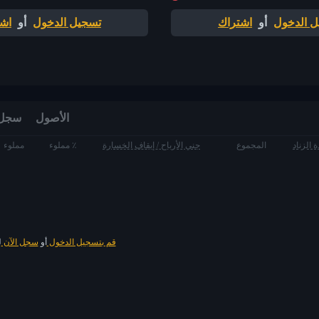
 الدخول
أو
اشتراك
تسجيل الدخول
أو
اش
الأصول
سجل الط
 الزناد
المجموع
جني الأرباح / إيقاف الخسارة
مملوء ٪
مملوء
قم بتسجيل الدخول
أو
سجل الآن
ل