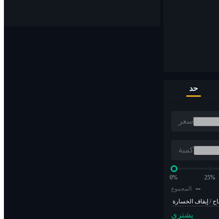
قم بشراء وبيع العملات الرقمية على أكثر من 1000 زوج
حد
مؤسسة التدريب الأوروبية
سعر
تداول العملات المشفرة بمضاعفات الرافعة المالية
كمية
0%
25%
--
المجموع
اح / إيقاف الخسارة
يشتري
ألفا