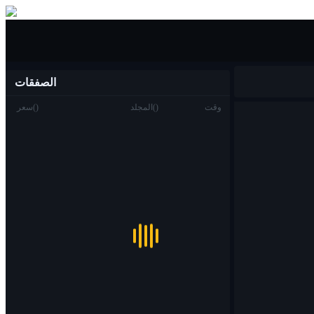
شراء بيع
الصفقات
وقت
)
(
المجلد
)
(
سعر
تجارة
بقعة