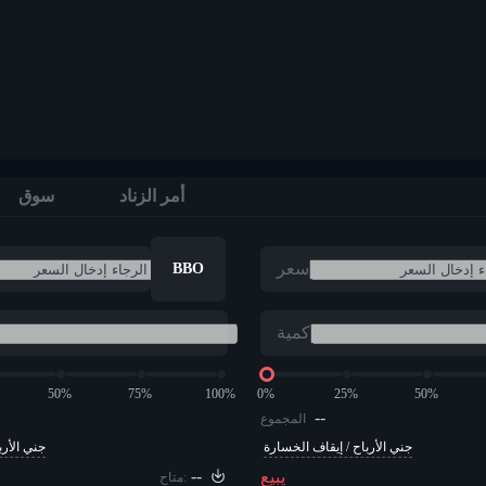
أمر الزناد
سوق
سعر
BBO
كمية
50%
75%
100%
0%
25%
50%
--
المجموع
جني الأرباح / إيقاف الخسارة
جني الأرب
--
يبيع
متاح: