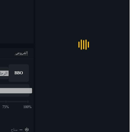
القروض
BBO
75%
100%
--
متاح: