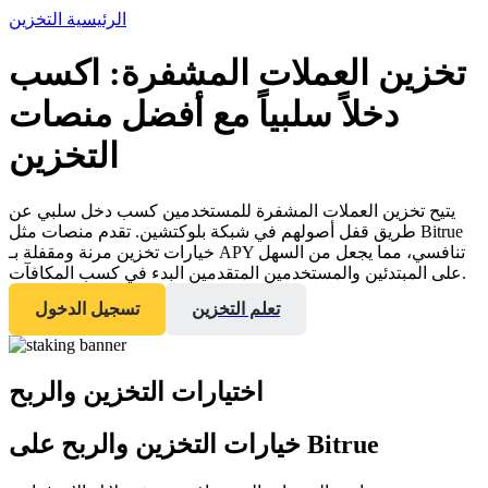
الرئيسية
التخزين
تخزين العملات المشفرة: اكسب
دخلاً سلبياً مع أفضل منصات
العقود الآجلة
التخزين
يتيح تخزين العملات المشفرة للمستخدمين كسب دخل سلبي عن
طريق قفل أصولهم في شبكة بلوكتشين. تقدم منصات مثل Bitrue
خيارات تخزين مرنة ومقفلة بـ APY تنافسي، مما يجعل من السهل
على المبتدئين والمستخدمين المتقدمين البدء في كسب المكافآت.
تعلم التخزين
تسجيل الدخول
العقود الآجلة USDT
العقود الآجلة باستخدام USDT كضمان
اختيارات التخزين والربح
خيارات التخزين والربح على Bitrue