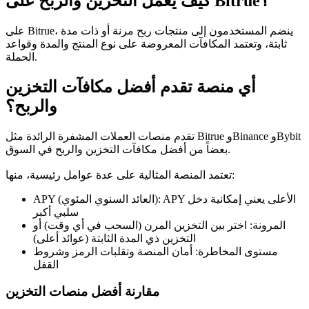
كيف يعمل التخزين والربح على Bitrue؟
العقود الآجلة USDC
العقود الآجلة باستخدام USDC كضمان
على Bitrue، ينضم المستخدمون إلى منتجات ربح مرنة أو ذات مدة
ثابتة، وتعتمد المكافآت المعروضة على نوع المنتج والمدة وقواعد
الحملة.
أي منصة تقدم أفضل مكافآت التخزين
والربح؟
تقدم منصات العملات المشفرة الرائدة مثل Bitrue وBinance وBybit
بعضاً من أفضل مكافآت التخزين والربح في السوق.
نسخ التداول
تعتمد المنصة المثالية على عدة عوامل رئيسية، منها:
انضم إلى أفضل المتداولين
APY (العائد السنوي المئوي): APY الأعلى يعني إمكانية دخل
سلبي أكبر
المرونة: اختر بين التخزين المرن (السحب في أي وقت) أو
التخزين ذي المدة الثابتة (عوائد أعلى)
مستوى المخاطرة: أمان المنصة وتقلبات الرمز وشروط
القفل
مقارنة أفضل منصات التخزين