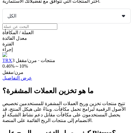
اختر المنتجات التي تتوافق مع تفضيلاتك الاستثمارية.
الكل
العقود الآجلة لـ COIN-M
العملة / المكافأة
معدل الفائدة
العقود الآجلة للعملات المشفرة
الفترة
إجراء
منتجات
·
مرن/مقفل
3
TRX
TradFi
0.46%
～
10%
مرن/مقفل
مشتقات الأسهم والعملات الأجنبية والمعادن الثمينة والسلع
عرض التفاصيل
ما هو تخزين العملات المشفرة؟
تتيح منتجات تخزين وربح العملات المشفرة للمستخدمين تخصيص
الأصول الرقمية لبرامج تحمل مكافآت. وبناءً على هيكل المنتج، قد
يحصل المستخدمون على مكافآت مقابل دعم نشاط الشبكة أو
الانضمام إلى منتجات الربح القائمة على المنصة.